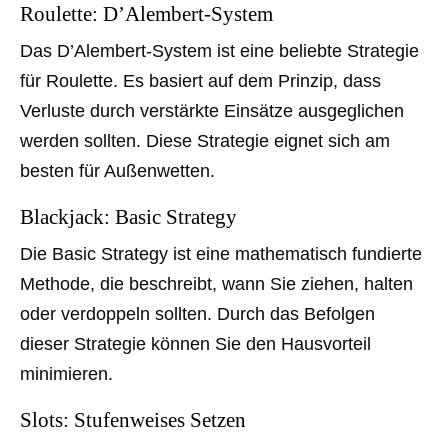
Roulette: D’Alembert-System
Das D’Alembert-System ist eine beliebte Strategie
für Roulette. Es basiert auf dem Prinzip, dass
Verluste durch verstärkte Einsätze ausgeglichen
werden sollten. Diese Strategie eignet sich am
besten für Außenwetten.
Blackjack: Basic Strategy
Die Basic Strategy ist eine mathematisch fundierte
Methode, die beschreibt, wann Sie ziehen, halten
oder verdoppeln sollten. Durch das Befolgen
dieser Strategie können Sie den Hausvorteil
minimieren.
Slots: Stufenweises Setzen