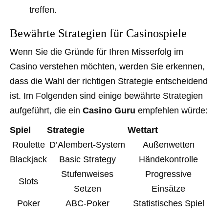
treffen.
Bewährte Strategien für Casinospiele
Wenn Sie die Gründe für Ihren Misserfolg im
Casino verstehen möchten, werden Sie erkennen,
dass die Wahl der richtigen Strategie entscheidend
ist. Im Folgenden sind einige bewährte Strategien
aufgeführt, die ein
Casino Guru
empfehlen würde:
Spiel
Strategie
Wettart
Roulette
D’Alembert-System
Außenwetten
Blackjack
Basic Strategy
Händekontrolle
Stufenweises
Progressive
Slots
Setzen
Einsätze
Poker
ABC-Poker
Statistisches Spiel