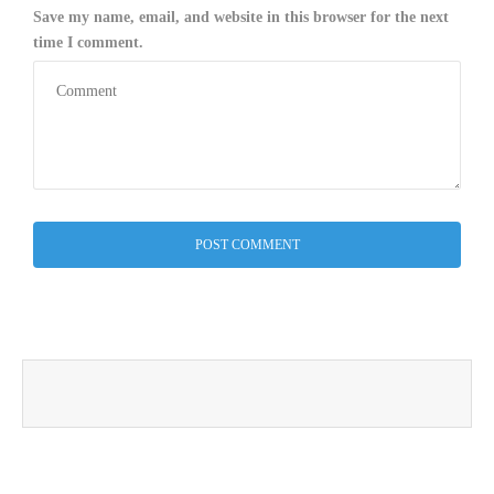
Save my name, email, and website in this browser for the next
time I comment.