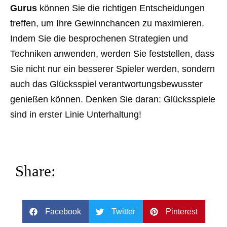
Gurus
können Sie die richtigen Entscheidungen
treffen, um Ihre Gewinnchancen zu maximieren.
Indem Sie die besprochenen Strategien und
Techniken anwenden, werden Sie feststellen, dass
Sie nicht nur ein besserer Spieler werden, sondern
auch das Glücksspiel verantwortungsbewusster
genießen können. Denken Sie daran: Glücksspiele
sind in erster Linie Unterhaltung!
Share:
Facebook
Twitter
Pinterest