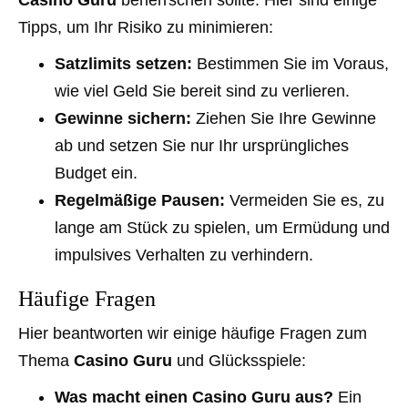
Casino Guru
beherrschen sollte. Hier sind einige
Tipps, um Ihr Risiko zu minimieren:
Satzlimits setzen:
Bestimmen Sie im Voraus,
wie viel Geld Sie bereit sind zu verlieren.
Gewinne sichern:
Ziehen Sie Ihre Gewinne
ab und setzen Sie nur Ihr ursprüngliches
Budget ein.
Regelmäßige Pausen:
Vermeiden Sie es, zu
lange am Stück zu spielen, um Ermüdung und
impulsives Verhalten zu verhindern.
Häufige Fragen
Hier beantworten wir einige häufige Fragen zum
Thema
Casino Guru
und Glücksspiele:
Was macht einen Casino Guru aus?
Ein