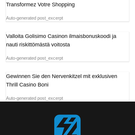
Transformez Votre Shopping
Auto-generated post_excerpt
Valloita Golisimo Casinon ilmaisbonuskoodi ja
nauti riskittömästä voitosta
Auto-generated post_excerpt
Gewinnen Sie den Nervenkitzel mit exklusiven
Thrill Casino Boni
Auto-generated post_excerpt