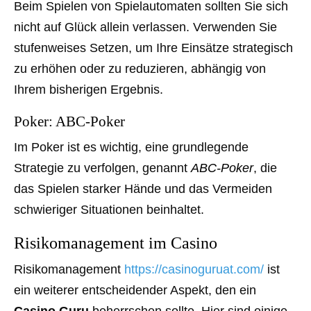
Beim Spielen von Spielautomaten sollten Sie sich
nicht auf Glück allein verlassen. Verwenden Sie
stufenweises Setzen, um Ihre Einsätze strategisch
zu erhöhen oder zu reduzieren, abhängig von
Ihrem bisherigen Ergebnis.
Poker: ABC-Poker
Im Poker ist es wichtig, eine grundlegende
Strategie zu verfolgen, genannt
ABC-Poker
, die
das Spielen starker Hände und das Vermeiden
schwieriger Situationen beinhaltet.
Risikomanagement im Casino
Risikomanagement
https://casinoguruat.com/
ist
ein weiterer entscheidender Aspekt, den ein