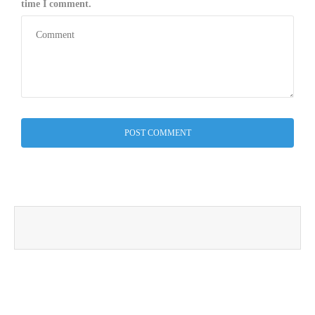
time I comment.