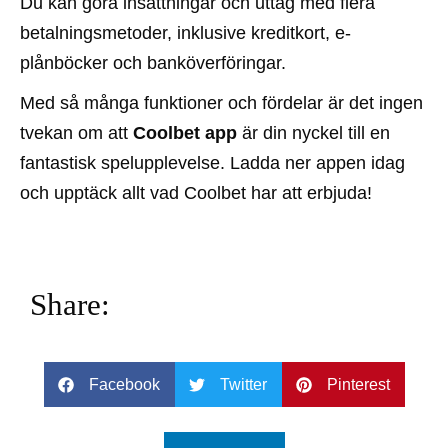
Du kan göra insättningar och uttag med flera
betalningsmetoder, inklusive kreditkort, e-
plånböcker och banköverföringar.
Med så många funktioner och fördelar är det ingen
tvekan om att
Coolbet app
är din nyckel till en
fantastisk spelupplevelse. Ladda ner appen idag
och upptäck allt vad Coolbet har att erbjuda!
Share:
Facebook
Twitter
Pinterest