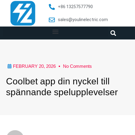
+86 13257577790
sales@youlinelectric.com
FEBRUARY 20, 2026
No Comments
Coolbet app din nyckel till
spännande spelupplevelser