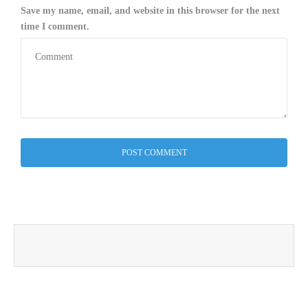
Save my name, email, and website in this browser for the next
time I comment.