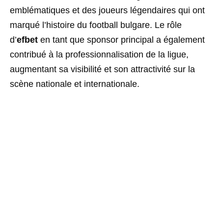
emblématiques et des joueurs légendaires qui ont
marqué l’histoire du football bulgare. Le rôle
d’
efbet
en tant que sponsor principal a également
contribué à la professionnalisation de la ligue,
augmentant sa visibilité et son attractivité sur la
scène nationale et internationale.