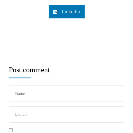
LinkedIn
Post comment