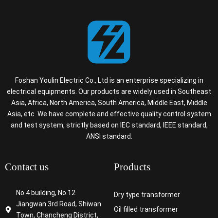
Foshan Youlin Electric Co., Ltd is an enterprise specializing in
electrical equipments. Our products are widely used in Southeast
Asia, Africa, North America, South America, Middle East, Middle
Asia, etc. We have complete and effective quality control system
and test system, strictly based on IEC standard, IEEE standard,
ANSI standard.
Contact us
Products
No.4 building, No.12
Dry type transformer
Jiangwan 3rd Road, Shiwan
Oil filled transformer
Town, Chancheng District,