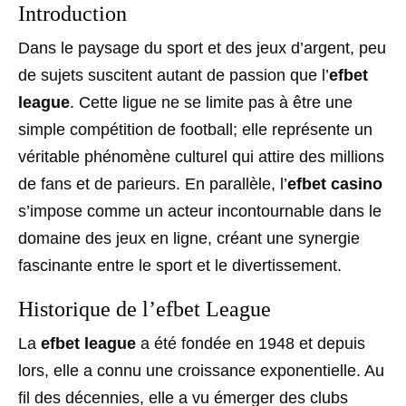
Introduction
Dans le paysage du sport et des jeux d’argent, peu
de sujets suscitent autant de passion que l’
efbet
league
. Cette ligue ne se limite pas à être une
simple compétition de football; elle représente un
véritable phénomène culturel qui attire des millions
de fans et de parieurs. En parallèle, l’
efbet casino
s’impose comme un acteur incontournable dans le
domaine des jeux en ligne, créant une synergie
fascinante entre le sport et le divertissement.
Historique de l’efbet League
La
efbet league
a été fondée en 1948 et depuis
lors, elle a connu une croissance exponentielle. Au
fil des décennies, elle a vu émerger des clubs