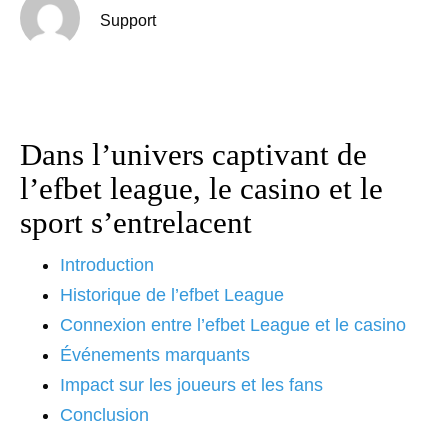
Support
Dans l’univers captivant de
l’efbet league, le casino et le
sport s’entrelacent
Introduction
Historique de l’efbet League
Connexion entre l’efbet League et le casino
Événements marquants
Impact sur les joueurs et les fans
Conclusion