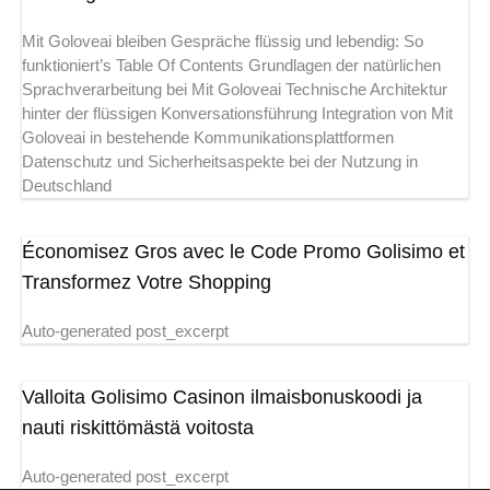
Mit Goloveai bleiben Gespräche flüssig und lebendig: So
funktioniert’s Table Of Contents Grundlagen der natürlichen
Sprachverarbeitung bei Mit Goloveai Technische Architektur
hinter der flüssigen Konversationsführung Integration von Mit
Goloveai in bestehende Kommunikationsplattformen
Datenschutz und Sicherheitsaspekte bei der Nutzung in
Deutschland
Économisez Gros avec le Code Promo Golisimo et
Transformez Votre Shopping
Auto-generated post_excerpt
Valloita Golisimo Casinon ilmaisbonuskoodi ja
nauti riskittömästä voitosta
Auto-generated post_excerpt