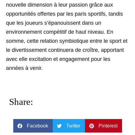
nouvelle dimension à leur passion grâce aux
opportunités offertes par les paris sportifs, tandis
que les joueurs s’épanouissent dans un
environnement compétitif de haut niveau. En
somme, cette relation symbiotique entre le sport et
le divertissement continuera de croître, apportant
avec elle excitation et engagement pour les
années à venir.
Share:
Facebook
Twitter
Pinterest