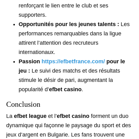
renforçant le lien entre le club et ses
supporters.
Opportunités pour les jeunes talents :
Les
performances remarquables dans la ligue
attirent l’attention des recruteurs
internationaux.
Passion
https://efbetfrance.com/
pour le
jeu :
Le suivi des matchs et des résultats
stimule le désir de pari, augmentant la
popularité d’
efbet casino
.
Conclusion
La
efbet league
et l’
efbet casino
forment un duo
dynamique qui façonne le paysage du sport et des
jeux d’argent en Bulgarie. Les fans trouvent une