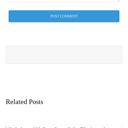
Related Posts