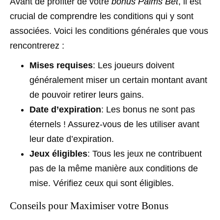
Avant de profiter de votre
bonus Palms Bet
, il est
crucial de comprendre les conditions qui y sont
associées. Voici les conditions générales que vous
rencontrerez :
Mises requises
: Les joueurs doivent
généralement miser un certain montant avant
de pouvoir retirer leurs gains.
Date d’expiration
: Les bonus ne sont pas
éternels ! Assurez-vous de les utiliser avant
leur date d’expiration.
Jeux éligibles
: Tous les jeux ne contribuent
pas de la même manière aux conditions de
mise. Vérifiez ceux qui sont éligibles.
Conseils pour Maximiser votre Bonus