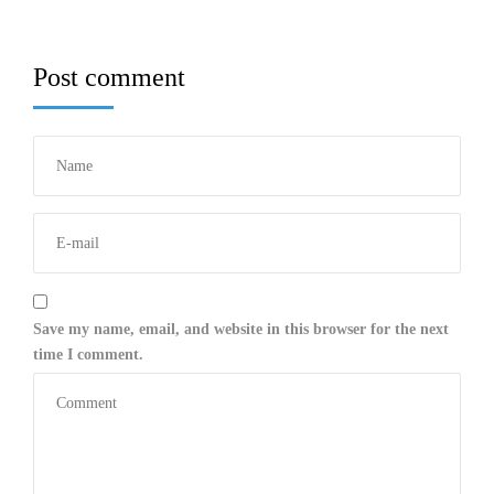
Post comment
Save my name, email, and website in this browser for the next
time I comment.