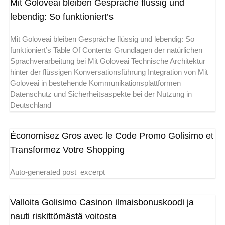
Mit Goloveai bleiben Gespräche flüssig und
lebendig: So funktioniert’s
Mit Goloveai bleiben Gespräche flüssig und lebendig: So
funktioniert’s Table Of Contents Grundlagen der natürlichen
Sprachverarbeitung bei Mit Goloveai Technische Architektur
hinter der flüssigen Konversationsführung Integration von Mit
Goloveai in bestehende Kommunikationsplattformen
Datenschutz und Sicherheitsaspekte bei der Nutzung in
Deutschland
Économisez Gros avec le Code Promo Golisimo et
Transformez Votre Shopping
Auto-generated post_excerpt
Valloita Golisimo Casinon ilmaisbonuskoodi ja
nauti riskittömästä voitosta