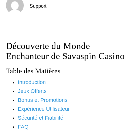
Support
Découverte du Monde
Enchanteur de Savaspin Casino
Table des Matières
Introduction
Jeux Offerts
Bonus et Promotions
Expérience Utilisateur
Sécurité et Fiabilité
FAQ