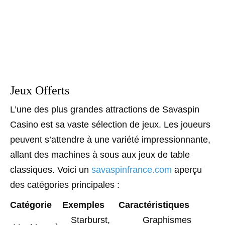
Jeux Offerts
L’une des plus grandes attractions de Savaspin
Casino est sa vaste sélection de jeux. Les joueurs
peuvent s’attendre à une variété impressionnante,
allant des machines à sous aux jeux de table
classiques. Voici un
savaspinfrance.com
aperçu
des catégories principales :
Catégorie
Exemples
Caractéristiques
Starburst,
Graphismes