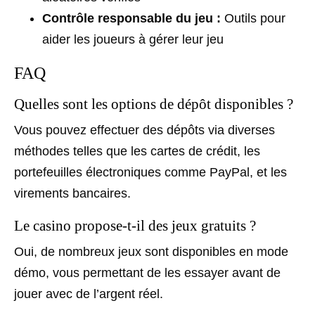
Contrôle responsable du jeu :
Outils pour
aider les joueurs à gérer leur jeu
FAQ
Quelles sont les options de dépôt disponibles ?
Vous pouvez effectuer des dépôts via diverses
méthodes telles que les cartes de crédit, les
portefeuilles électroniques comme PayPal, et les
virements bancaires.
Le casino propose-t-il des jeux gratuits ?
Oui, de nombreux jeux sont disponibles en mode
démo, vous permettant de les essayer avant de
jouer avec de l’argent réel.