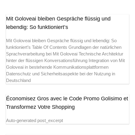
Mit Goloveai bleiben Gespräche flüssig und
lebendig: So funktioniert’s
Mit Goloveai bleiben Gespräche flüssig und lebendig: So
funktioniert’s Table Of Contents Grundlagen der natürlichen
Sprachverarbeitung bei Mit Goloveai Technische Architektur
hinter der flüssigen Konversationsführung Integration von Mit
Goloveai in bestehende Kommunikationsplattformen
Datenschutz und Sicherheitsaspekte bei der Nutzung in
Deutschland
Économisez Gros avec le Code Promo Golisimo et
Transformez Votre Shopping
Auto-generated post_excerpt