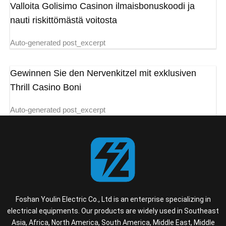
Valloita Golisimo Casinon ilmaisbonuskoodi ja
nauti riskittömästä voitosta
Auto-generated post_excerpt
Gewinnen Sie den Nervenkitzel mit exklusiven
Thrill Casino Boni
Auto-generated post_excerpt
Foshan Youlin Electric Co., Ltd is an enterprise specializing in
electrical equipments. Our products are widely used in Southeast
Asia, Africa, North America, South America, Middle East, Middle