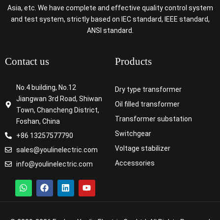
Asia, etc. We have complete and effective quality control system
and test system, strictly based on IEC standard, IEEE standard,
ANSI standard.
Contact us
Products
No.4 building, No.12
Dry type transformer
Jiangwan 3rd Road, Shiwan
Oil filled transformer
Town, Chancheng District,
Transformer substation
Foshan, China
Switchgear
+86 13257577790
Voltage stabilizer
sales@youlinelectric.com
Accessories
info@youlinelectric.com