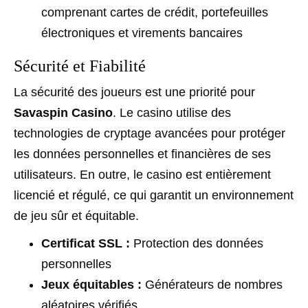
comprenant cartes de crédit, portefeuilles
électroniques et virements bancaires
Sécurité et Fiabilité
La sécurité des joueurs est une priorité pour
Savaspin Casino
. Le casino utilise des
technologies de cryptage avancées pour protéger
les données personnelles et financières de ses
utilisateurs. En outre, le casino est entièrement
licencié et régulé, ce qui garantit un environnement
de jeu sûr et équitable.
Certificat SSL :
Protection des données
personnelles
Jeux équitables :
Générateurs de nombres
aléatoires vérifiés