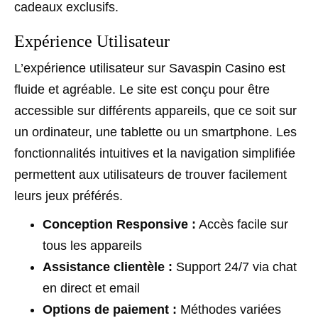
cadeaux exclusifs.
Expérience Utilisateur
L’expérience utilisateur sur Savaspin Casino est
fluide et agréable. Le site est conçu pour être
accessible sur différents appareils, que ce soit sur
un ordinateur, une tablette ou un smartphone. Les
fonctionnalités intuitives et la navigation simplifiée
permettent aux utilisateurs de trouver facilement
leurs jeux préférés.
Conception Responsive :
Accès facile sur
tous les appareils
Assistance clientèle :
Support 24/7 via chat
en direct et email
Options de paiement :
Méthodes variées