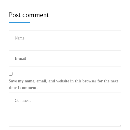
Post comment
Save my name, email, and website in this browser for the next
time I comment.