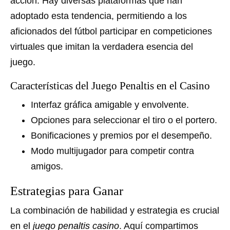
acción. Hay diversas plataformas que han
adoptado esta tendencia, permitiendo a los
aficionados del fútbol participar en competiciones
virtuales que imitan la verdadera esencia del
juego.
Características del Juego Penaltis en el Casino
Interfaz gráfica amigable y envolvente.
Opciones para seleccionar el tiro o el portero.
Bonificaciones y premios por el desempeño.
Modo multijugador para competir contra
amigos.
Estrategias para Ganar
La combinación de habilidad y estrategia es crucial
en el
juego penaltis casino
. Aquí compartimos