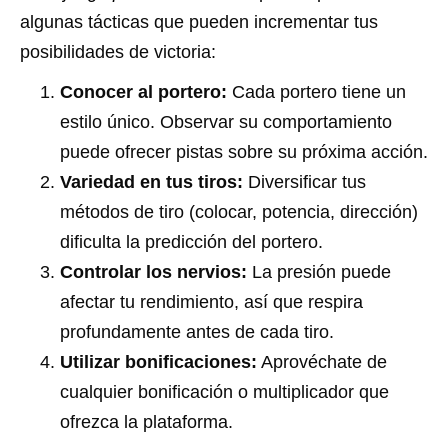
algunas tácticas que pueden incrementar tus
posibilidades de victoria:
Conocer al portero:
Cada portero tiene un
estilo único. Observar su comportamiento
puede ofrecer pistas sobre su próxima acción.
Variedad en tus tiros:
Diversificar tus
métodos de tiro (colocar, potencia, dirección)
dificulta la predicción del portero.
Controlar los nervios:
La presión puede
afectar tu rendimiento, así que respira
profundamente antes de cada tiro.
Utilizar bonificaciones:
Aprovéchate de
cualquier bonificación o multiplicador que
ofrezca la plataforma.