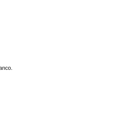
anco.