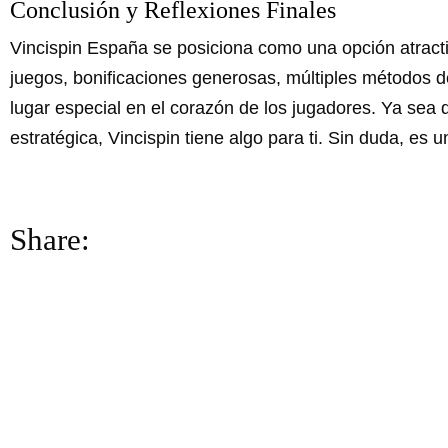
Conclusión y Reflexiones Finales
Vincispin España se posiciona como una opción atracti
juegos, bonificaciones generosas, múltiples métodos d
lugar especial en el corazón de los jugadores. Ya sea
estratégica, Vincispin tiene algo para ti. Sin duda, es 
Share: