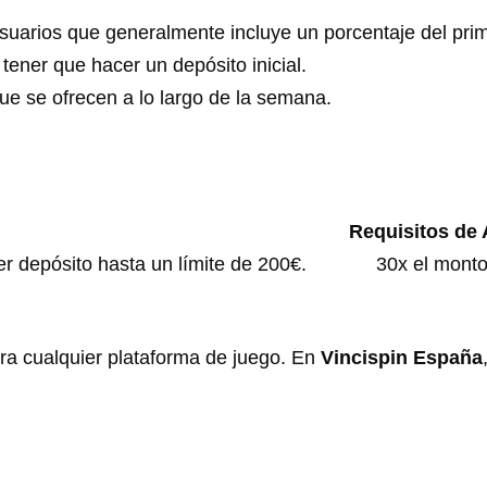
uarios que generalmente incluye un porcentaje del prim
tener que hacer un depósito inicial.
ue se ofrecen a lo largo de la semana.
Requisitos de
er depósito hasta un límite de 200€.
30x el monto
ra cualquier plataforma de juego. En
Vincispin España