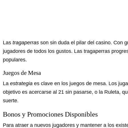
Las
tragaperras
son sin duda el pilar del casino. Con 
jugadores de todos los gustos. Las tragaperras progre
populares.
Juegos de Mesa
La
estrategia
es clave en los juegos de mesa. Los juga
objetivo es acercarse al 21 sin pasarse, o la Ruleta, 
suerte.
Bonos y Promociones Disponibles
Para atraer a nuevos jugadores y mantener a los exist