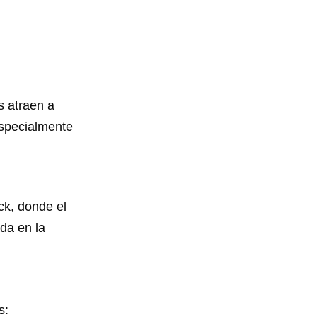
s atraen a
especialmente
ck, donde el
da en la
s: