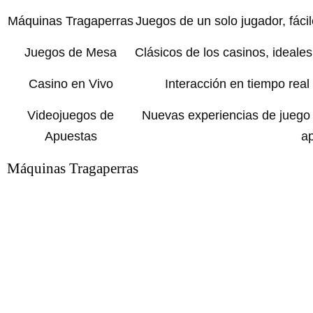
Máquinas Tragaperras
Juegos de un solo jugador, fácil
Juegos de Mesa
Clásicos de los casinos, ideale
Casino en Vivo
Interacción en tiempo real
Videojuegos de
Nuevas experiencias de juego
Apuestas
ap
Máquinas Tragaperras