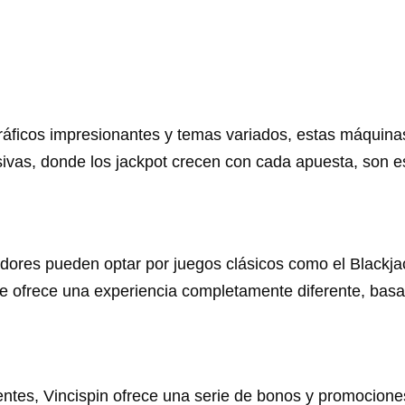
gráficos impresionantes y temas variados, estas máquina
sivas, donde los jackpot crecen con cada apuesta, son 
dores pueden optar por juegos clásicos como el Blackja
que ofrece una experiencia completamente diferente, basa
entes, Vincispin ofrece una serie de bonos y promocione