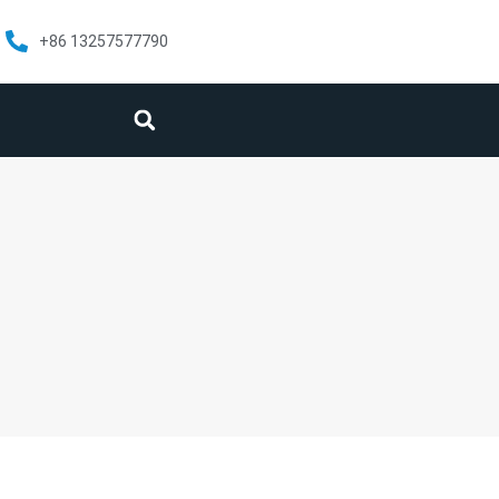
+86 13257577790