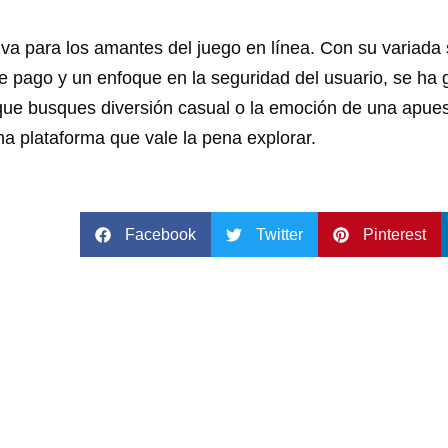
va para los amantes del juego en línea. Con su variada 
e pago y un enfoque en la seguridad del usuario, se ha
 que busques diversión casual o la emoción de una apue
una plataforma que vale la pena explorar.
Facebook
Twitter
Pinterest