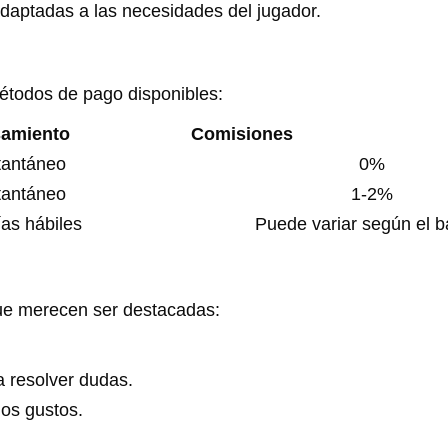
daptadas a las necesidades del jugador.
étodos de pago disponibles:
samiento
Comisiones
tantáneo
0%
tantáneo
1-2%
ías hábiles
Puede variar según el b
que merecen ser destacadas:
a resolver dudas.
os gustos.