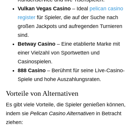
Vulkan Vegas Casino
– Ideal
pelican casino
register
für Spieler, die auf der Suche nach
großen Jackpots und aufregenden Turnieren
sind.
Betway Casino
– Eine etablierte Marke mit
einer Vielzahl von Sportwetten und
Casinospielen.
888 Casino
– Berühmt für seine Live-Casino-
Spiele und hohe Auszahlungsraten.
Vorteile von Alternativen
Es gibt viele Vorteile, die Spieler genießen können,
indem sie
Pelican Casino Alternativen
in Betracht
ziehen: