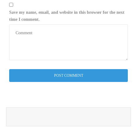
Save my name, email, and website in this browser for the next
time I comment.