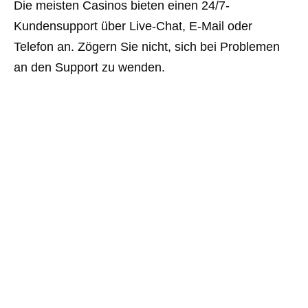
Die meisten Casinos bieten einen 24/7-
Kundensupport über Live-Chat, E-Mail oder
Telefon an. Zögern Sie nicht, sich bei Problemen
an den Support zu wenden.