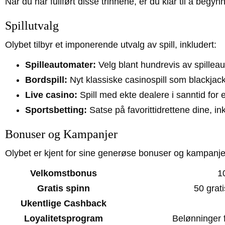
Når du har fullført disse trinnene, er du klar til å begynn
Spillutvalg
Olybet tilbyr et imponerende utvalg av spill, inkludert:
Spilleautomater:
Velg blant hundrevis av spillea
Bordspill:
Nyt klassiske casinospill som blackjack
Live casino:
Spill med ekte dealere i sanntid for 
Sportsbetting:
Satse på favorittidrettene dine, ink
Bonuser og Kampanjer
Olybet er kjent for sine generøse bonuser og kampanjer
Velkomstbonus
1
Gratis spinn
50 grati
Ukentlige Cashback
Loyalitetsprogram
Belønninger f