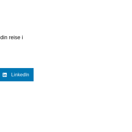
in reise i
LinkedIn