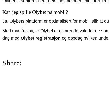
Olybet aksepterer flere betalingsmetoder, inkludert kr
Kan jeg spille Olybet på mobil?
Ja, Olybets plattform er optimalisert for mobil, slik at d
Med mye å tilby, er Olybet et glimrende valg for de so
dag med
Olybet registrasjon
og oppdag hvilken under
Share: