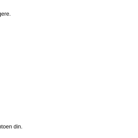
gere.
ntoen din.