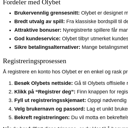
Fordeler med Olybet
Brukervennlig grensesnitt:
Olybet er designet me
Bredt utvalg av spill:
Fra klassiske bordspill til 
Attraktive bonuser:
Nyregistrerte spillere får m
God kundeservice:
Olybet tilbyr utmerket kundest
Sikre betalingsalternativer:
Mange betalingsmetod
Registreringsprosessen
Å registrere en konto hos Olybet er en enkel og rask p
Besøk Olybets nettside:
Gå til Olybets offisielle 
Klikk på “Registrer deg”:
Finn knappen for registr
Fyll ut registreringsskjemaet:
Oppgi nødvendig i
Velg brukernavn og passord:
Lag et unikt bruke
Bekreft registreringen:
Du vil motta en bekreftel