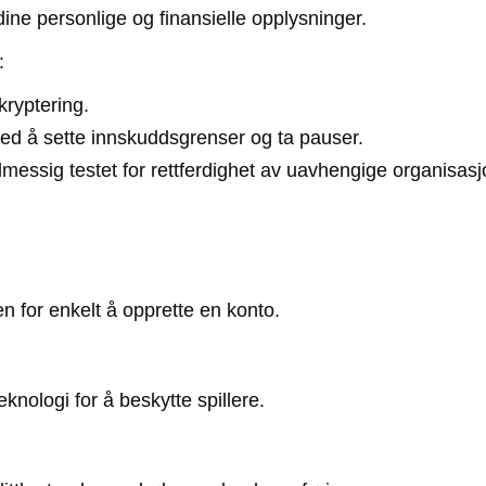
dine personlige og finansielle opplysninger.
:
kryptering.
med å sette innskuddsgrenser og ta pauser.
messig testet for rettferdighet av uavhengige organisasj
n for enkelt å opprette en konto.
knologi for å beskytte spillere.