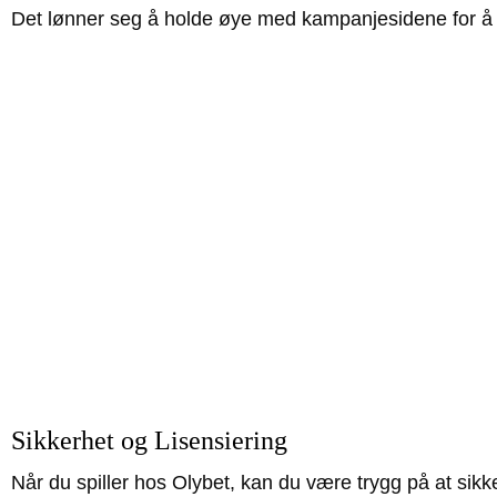
Det lønner seg å holde øye med kampanjesidene for å 
Sikkerhet og Lisensiering
Når du spiller hos Olybet, kan du være trygg på at sikke