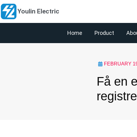
Youlin Electric
Home
Product
Abo
FEBRUARY 19
Få en e
registre