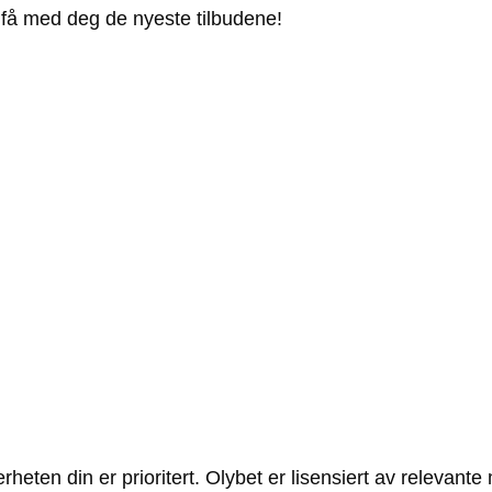
få med deg de nyeste tilbudene!
rheten din er prioritert. Olybet er lisensiert av relevante