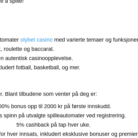
e å spille!
utomater
olybet casino
med varierte temaer og funksjoner
, roulette og baccarat.
en autentisk casinoopplevelse.
ludert fotball, basketball, og mer.
. Blant tilbudene som venter på deg er:
00% bonus opp til 2000 kr på første innskudd.
s spinn på utvalgte spilleautomater ved registrering.
5% cashback på tap hver uke.
or hver innsats, inkludert eksklusive bonuser og premier