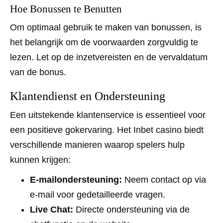
Hoe Bonussen te Benutten
Om optimaal gebruik te maken van bonussen, is
het belangrijk om de voorwaarden zorgvuldig te
lezen. Let op de inzetvereisten en de vervaldatum
van de bonus.
Klantendienst en Ondersteuning
Een uitstekende klantenservice is essentieel voor
een positieve gokervaring. Het Inbet casino biedt
verschillende manieren waarop spelers hulp
kunnen krijgen:
E-mailondersteuning:
Neem contact op via
e-mail voor gedetailleerde vragen.
Live Chat:
Directe ondersteuning via de