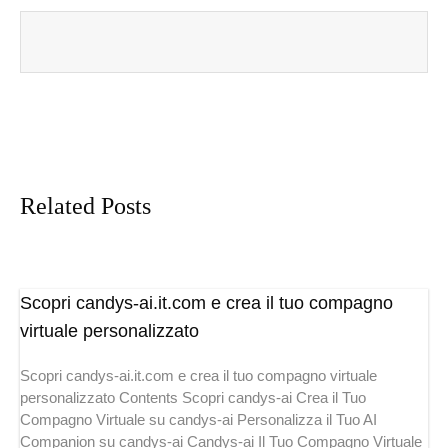
Related Posts
Scopri candys-ai.it.com e crea il tuo compagno
virtuale personalizzato
Scopri candys-ai.it.com e crea il tuo compagno virtuale
personalizzato Contents Scopri candys-ai Crea il Tuo
Compagno Virtuale su candys-ai Personalizza il Tuo AI
Companion su candys-ai Candys-ai Il Tuo Compagno Virtuale