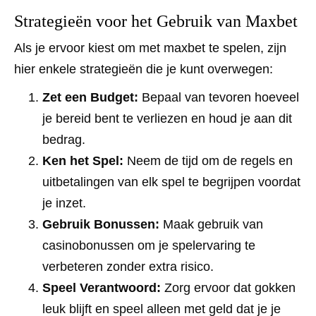
Strategieën voor het Gebruik van Maxbet
Als je ervoor kiest om met maxbet te spelen, zijn
hier enkele strategieën die je kunt overwegen:
Zet een Budget:
Bepaal van tevoren hoeveel
je bereid bent te verliezen en houd je aan dit
bedrag.
Ken het Spel:
Neem de tijd om de regels en
uitbetalingen van elk spel te begrijpen voordat
je inzet.
Gebruik Bonussen:
Maak gebruik van
casinobonussen om je spelervaring te
verbeteren zonder extra risico.
Speel Verantwoord:
Zorg ervoor dat gokken
leuk blijft en speel alleen met geld dat je je