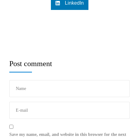
LinkedIn
Post comment
Save my name, email, and website in this browser for the next