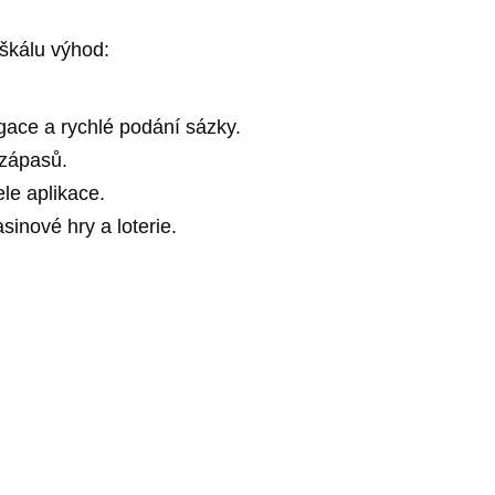
škálu výhod:
ace a rychlé podání sázky.
 zápasů.
le aplikace.
inové hry a loterie.