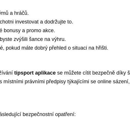
ýmů a hráčů.
chotni investovat a dodržujte to.
é bonusy a promo akce.
byste zvýšili šance na výhru.
pokud máte dobrý přehled o situaci na hřišti.
žívání
tipsport aplikace
se můžete cítit bezpečně díky ši
 místními právními předpisy týkajícími se online sázení,
sledující bezpečnostní opatření: