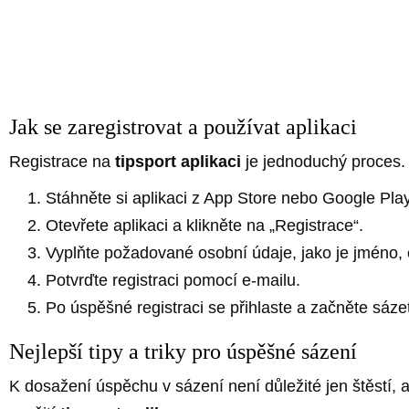
Jak se zaregistrovat a používat aplikaci
Registrace na
tipsport aplikaci
je jednoduchý proces. Z
Stáhněte si aplikaci z App Store nebo Google Play
Otevřete aplikaci a klikněte na „Registrace“.
Vyplňte požadované osobní údaje, jako je jméno, e-
Potvrďte registraci pomocí e-mailu.
Po úspěšné registraci se přihlaste a začněte sáze
Nejlepší tipy a triky pro úspěšné sázení
K dosažení úspěchu v sázení není důležité jen štěstí, al