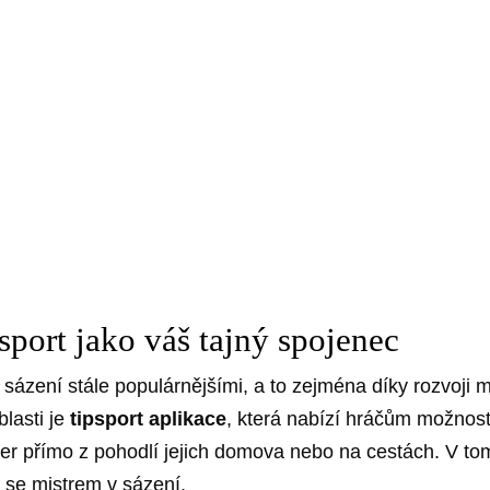
psport jako váš tajný spojenec
a sázení stále populárnějšími, a to zejména díky rozvoji 
blasti je
tipsport aplikace
, která nabízí hráčům možnost
her přímo z pohodlí jejich domova nebo na cestách. V to
 se mistrem v sázení.