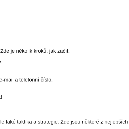
de je několik kroků, jak začít:
.
mail a telefonní číslo.
t!
e také taktika a strategie. Zde jsou některé z nejlepších 