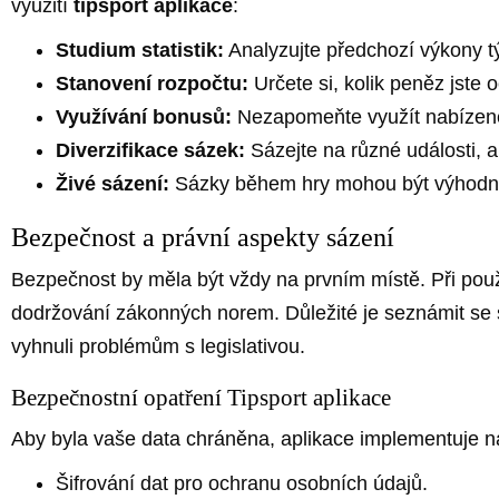
využití
tipsport aplikace
:
Studium statistik:
Analyzujte předchozí výkony t
Stanovení rozpočtu:
Určete si, kolik peněz jste o
Využívání bonusů:
Nezapomeňte využít nabízen
Diverzifikace sázek:
Sázejte na různé události, a
Živé sázení:
Sázky během hry mohou být výhodné, 
Bezpečnost a právní aspekty sázení
Bezpečnost by měla být vždy na prvním místě. Při pou
dodržování zákonných norem. Důležité je seznámit se s
vyhnuli problémům s legislativou.
Bezpečnostní opatření Tipsport aplikace
Aby byla vaše data chráněna, aplikace implementuje ná
Šifrování dat pro ochranu osobních údajů.