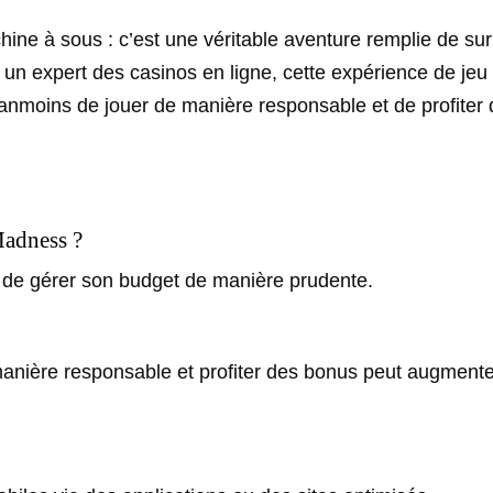
ine à sous : c’est une véritable aventure remplie de sur
un expert des casinos en ligne, cette expérience de jeu
anmoins de jouer de manière responsable et de profiter
Madness ?
et de gérer son budget de manière prudente.
de manière responsable et profiter des bonus peut augment