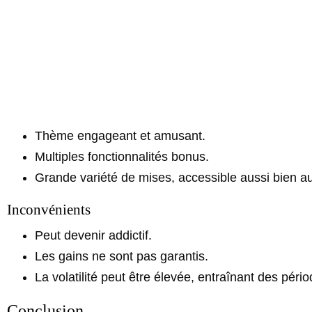
Thème engageant et amusant.
Multiples fonctionnalités bonus.
Grande variété de mises, accessible aussi bien a
Inconvénients
Peut devenir addictif.
Les gains ne sont pas garantis.
La volatilité peut être élevée, entraînant des péri
Conclusion