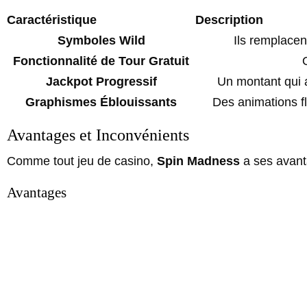
Caractéristique
Description
Symboles Wild
Ils remplace
Fonctionnalité de Tour Gratuit
Jackpot Progressif
Un montant qui 
Graphismes Éblouissants
Des animations fl
Avantages et Inconvénients
Comme tout jeu de casino,
Spin Madness
a ses avanta
Avantages