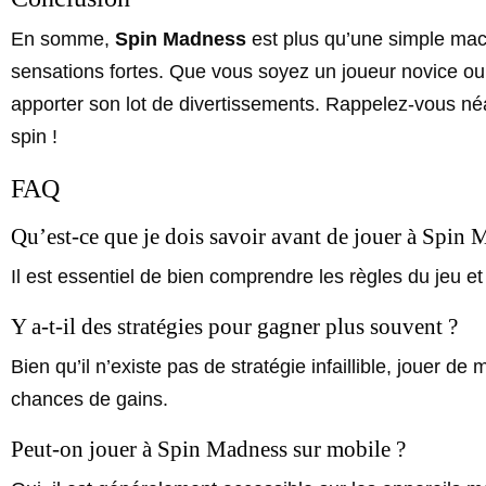
En somme,
Spin Madness
est plus qu’une simple mach
sensations fortes. Que vous soyez un joueur novice ou 
apporter son lot de divertissements. Rappelez-vous né
spin !
FAQ
Qu’est-ce que je dois savoir avant de jouer à Spin 
Il est essentiel de bien comprendre les règles du jeu 
Y a-t-il des stratégies pour gagner plus souvent ?
Bien qu’il n’existe pas de stratégie infaillible, jouer 
chances de gains.
Peut-on jouer à Spin Madness sur mobile ?