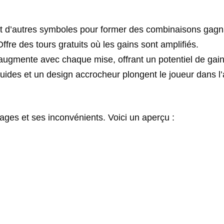
nt d’autres symboles pour former des combinaisons gagn
Offre des tours gratuits où les gains sont amplifiés.
augmente avec chaque mise, offrant un potentiel de gai
uides et un design accrocheur plongent le joueur dans l
ges et ses inconvénients. Voici un aperçu :