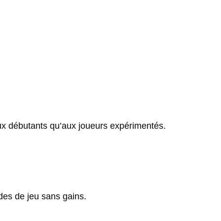
ux débutants qu’aux joueurs expérimentés.
odes de jeu sans gains.