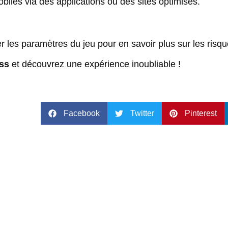
obiles via des applications ou des sites optimisés.
lter les paramètres du jeu pour en savoir plus sur les risqu
ss
et découvrez une expérience inoubliable !
Facebook
Twitter
Pinterest