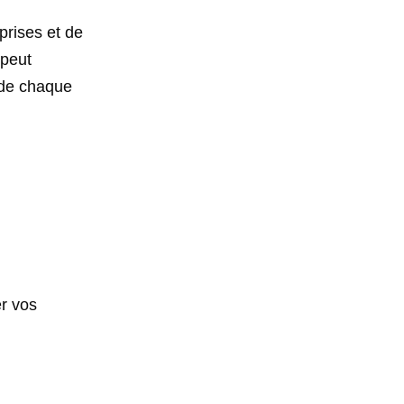
prises et de
 peut
 de chaque
er vos