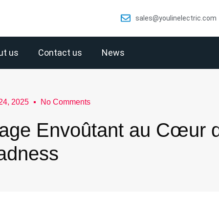
sales@youlinelectric.com
ut us
Contact us
News
4, 2025
No Comments
age Envoûtant au Cœur 
adness