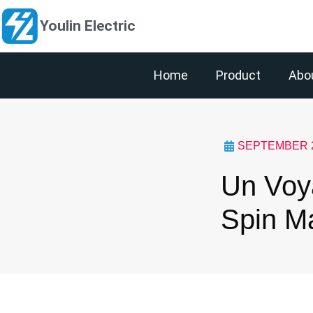
Youlin Electric
Home
Product
Abo
SEPTEMBER 2
Un Voy
Spin M