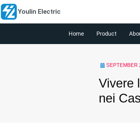
Youlin Electric
Home
Product
Abo
SEPTEMBER 2
Vivere 
nei Cas