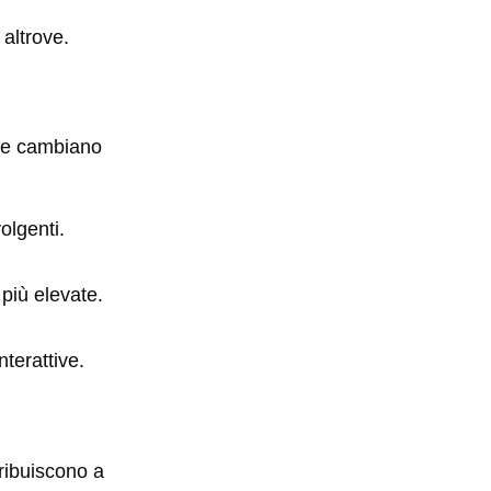
 altrove.
che cambiano
olgenti.
 più elevate.
erattive.
tribuiscono a