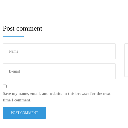
Post comment
Save my name, email, and website in this browser for the next
time I comment.