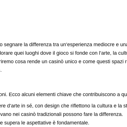
ono segnare la differenza tra un’esperienza mediocre e un
rare quei luoghi dove il gioco si fonde con l’arte, la cult
opriremo cosa rende un casinò unico e come questi spazi 
.
ni. Ecco alcuni elementi chiave che contribuiscono a que
 d’arte in sé, con design che riflettono la cultura e la sto
vano nei casinò tradizionali possono fare la differenza.
he supera le aspettative è fondamentale.