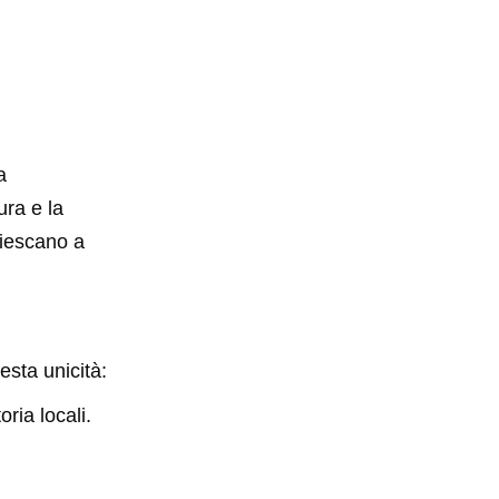
a
ura e la
riescano a
sta unicità:
ria locali.