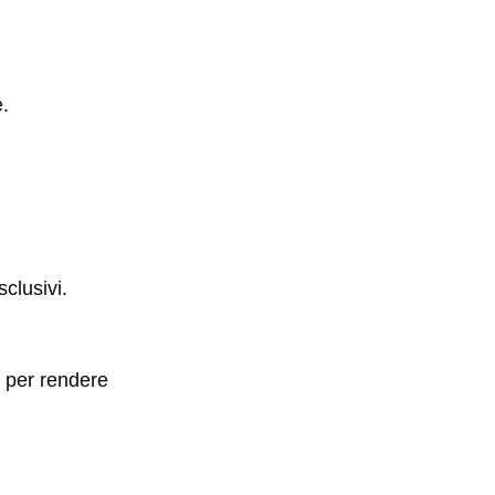
e.
clusivi.
 per rendere