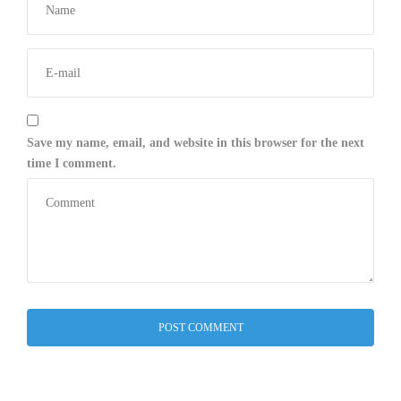
Save my name, email, and website in this browser for the next
time I comment.