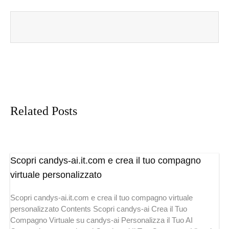
Related Posts
Scopri candys-ai.it.com e crea il tuo compagno
virtuale personalizzato
Scopri candys-ai.it.com e crea il tuo compagno virtuale
personalizzato Contents Scopri candys-ai Crea il Tuo
Compagno Virtuale su candys-ai Personalizza il Tuo AI