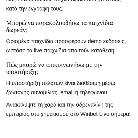
κατά την εγγραφή τους.
Μπορώ να παρακολουθήσω τα παιχνίδια
δωρεάν;
Ορισμένα παιχνίδια προσφέρουν demo εκδόσεις,
ωστόσο τα live παιχνίδια απαιτούν κατάθεση.
Πώς μπορώ να επικοινωνήσω με την
υποστήριξη;
Η υποστήριξη πελατών είναι διαθέσιμη μέσω
ζωντανής συνομιλίας, email ή τηλεφώνου.
Ανακαλύψτε τη χαρά και την αδρεναλίνη της
εμπειρίας στοιχηματισμού στο Winbet Live σήμερα!