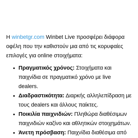
Η
winbetgr.com
Winbet Live προσφέρει διάφορα
οφέλη που την καθιστούν μια από τις κορυφαίες
επιλογές για online στοιχήματα:
Πραγματικός χρόνος:
Στοιχήματα και
παιχνίδια σε πραγματικό χρόνο με live
dealers.
Διαδραστικότητα:
Διαρκής αλληλεπίδραση με
τους dealers και άλλους παίκτες.
Ποικιλία παιχνιδιών:
Πληθώρα διαθέσιμων
παιχνιδιών καζίνο και αθλητικών στοιχημάτων.
Άνετη πρόσβαση:
Παιχνίδια διαθέσιμα από