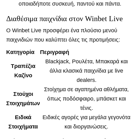
οποιαδήποτε συσκευή, παντού και πάντα.
Διαθέσιμα παιχνίδια στον Winbet Live
Ο Winbet Live προσφέρει ένα πλούσιο μενού
παιχνιδιών που καλύπτει όλες τις προτιμήσεις:
Κατηγορία
Περιγραφή
Blackjack, Ρουλέτα, Μπακαρά και
Τραπέζια
άλλα κλασικά παιχνίδια με live
Καζίνο
dealers.
Στοίχημα σε αγαπημένα αθλήματα,
Στούχοι
όπως ποδόσφαιρο, μπάσκετ και
Στοιχημάτων
τένις.
Ειδικά
Ειδικές αγορές για μεγάλα γεγονότα
Στοιχήματα
και διοργανώσεις.